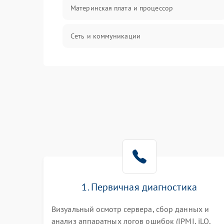
Материнская плата и процессор
Сеть и коммуникации
BIOS / прошивки
Оперативная память
Корпус и механика
Контроллеры и интерфейсы
Виртуализация и сервисы
1. Первичная диагностика
Влага и внешние воздействия
Визуальный осмотр сервера, сбор данных и
анализ аппаратных логов ошибок (IPMI, iLO,