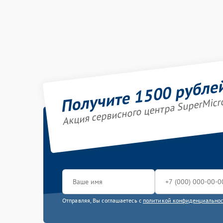
Получите 1500 рубле
Акция сервисного центра SuperMicr
Отправляя, Вы соглашаетесь с
политикой конфиденциально