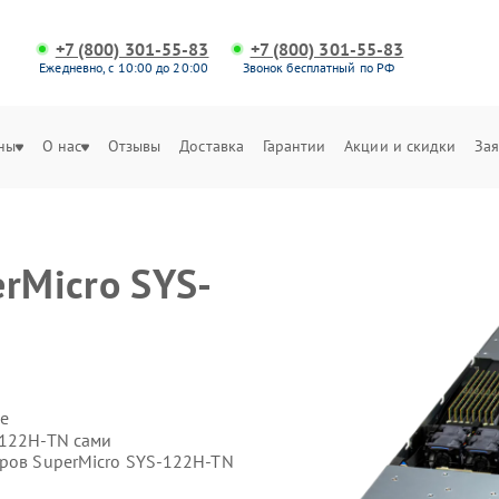
+7 (800) 301-55-83
+7 (800) 301-55-83
Ежедневно, с 10:00 до 20:00
Звонок бесплатный по РФ
ны
О нас
Отзывы
Доставка
Гарантии
Акции и скидки
Зая
rMicro SYS-
е
-122H-TN сами
еров SuperMicro SYS-122H-TN