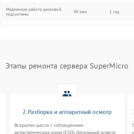
Медленная работа дисковой
90 мин
1 год
подсистемы
Ошибки чтения и записи данных
90 мин
1 год
Потеря данных
90 мин
1 год
Этапы ремонта сервера SuperMicro
2. Разборка и аппаратный осмотр
Вскрытие шасси с соблюдением
антистатических норм (ESD). Детальный осмотр