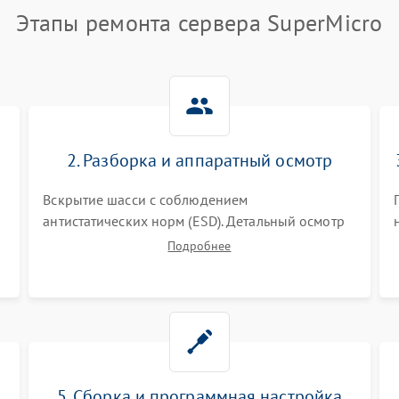
Этапы ремонта сервера SuperMicro
2. Разборка и аппаратный осмотр
Вскрытие шасси с соблюдением
антистатических норм (ESD). Детальный осмотр
материнской платы, процессоров, RAID-
Подробнее
контроллеров и блоков питания на наличие
термических повреждений, прогаров или
окислений.
5. Сборка и программная настройка