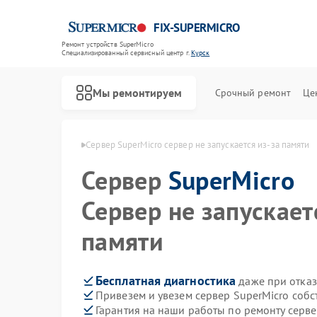
FIX-SUPERMICRO
Ремонт устройств SuperMicro
Специализированный cервисный центр г.
Курск
Мы ремонтируем
Срочный ремонт
Це
Ремонт материнских плат SuperMicro
SuperMicro в Курске
Сервер SuperMicro сервер не запускается из-за памяти
Сервер
SuperMicro
Сервер не запускает
памяти
Бесплатная диагностика
даже при отказ
Привезем и увезем сервер SuperMicro соб
Гарантия на наши работы по ремонту серв