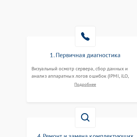
1. Первичная диагностика
Визуальный осмотр сервера, сбор данных и
анализ аппаратных логов ошибок (IPMI, iLO,
iDRAC). Проверка цепей питания и базовой
Подробнее
работоспособности без вскрытия корпуса для
быстрой локализации сбоя.
4. Ремонт и замена комплектующих