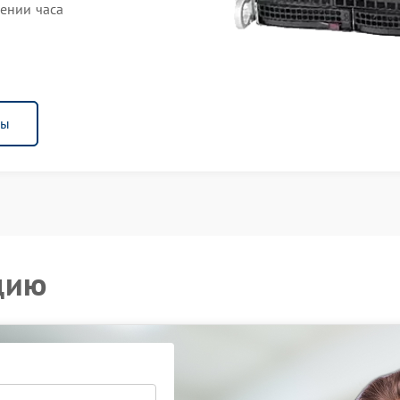
чении часа
ны
цию