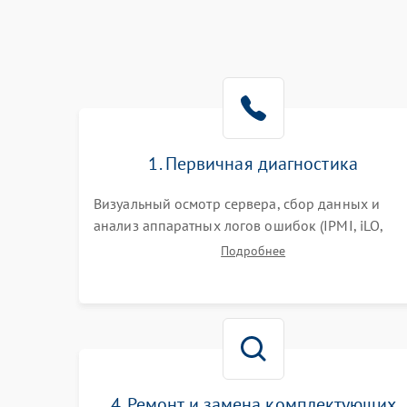
1. Первичная диагностика
Визуальный осмотр сервера, сбор данных и
анализ аппаратных логов ошибок (IPMI, iLO,
iDRAC). Проверка цепей питания и базовой
Подробнее
работоспособности без вскрытия корпуса для
быстрой локализации сбоя.
4. Ремонт и замена комплектующих