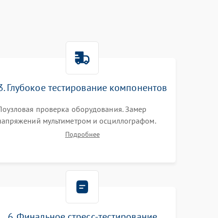
3. Глубокое тестирование компонентов
Поузловая проверка оборудования. Замер
напряжений мультиметром и осциллографом.
Проверка модулей памяти (ECC) и состояния
Подробнее
накопителей (SMART, массивы RAID)
специализированными диагностическими
утилитами.
6. Финальное стресс-тестирование