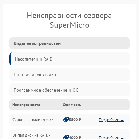
Неисправности сервера
SuperMicro
Виды неисправностей
Накопители и RAID
Питание и электрика
Программное обеспечение и ОС
Неисправности
Стоимость
Охлаждение и температура
Сервер не видит диски
3500 ₽
Подробнее →
Материнская плата и процессор
Выпал диск из RAID-
Сеть и коммуникации
4000 ₽
Подробнее →