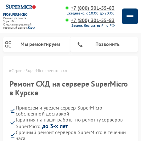
+7 (800) 301-55-83
Ежедневно, с 10:00 до 20:00
FIX-SUPERMICRO
Ремонт устройств
+7 (800) 301-55-83
SuperMicro
Специализированный
Звонок бесплатный по РФ
cервисный центр г.
Курск
Мы ремонтируем
Позвонить
урске
Сервер SuperMicro ремонт схд
Ремонт материнских плат SuperMicro
Ремонт СХД на сервере SuperMicro
в Курске
Привезем и увезем сервер SuperMicro
собственной доставкой
Гарантия на наши работы по ремонту серверов
до 3-х лет
SuperMicro
Срочный ремонт серверов SuperMicro в течении
часа