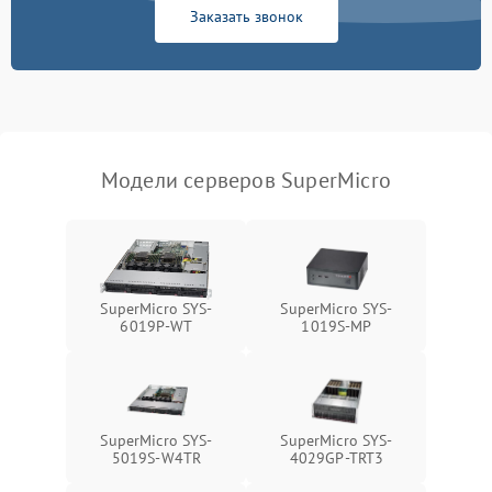
Заказать звонок
Режим работы
Влага и внешные воздействия
Модели серверов SuperMicro
SuperMicro SYS-
SuperMicro SYS-
6019P-WT
1019S-MP
SuperMicro SYS-
SuperMicro SYS-
5019S-W4TR
4029GP-TRT3