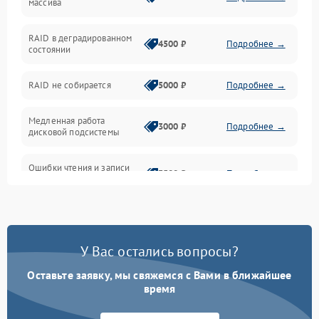
массива
BIOS / прошивки
RAID в деградированном
4500 ₽
Подробнее →
состоянии
Оперативная память
RAID не собирается
5000 ₽
Подробнее →
Корпус и механика
Медленная работа
3000 ₽
Подробнее →
дисковой подсистемы
Контроллеры и интерфейсы
Ошибки чтения и записи
Виртуализация и сервисы
3500 ₽
Подробнее →
данных
Влага и внешние воздействия
Потеря данных
5000 ₽
Подробнее →
Программные сбои
У Вас остались вопросы?
Оставьте заявку, мы свяжемся с Вами в ближайшее
Общие поломки
время
Система охлаждения