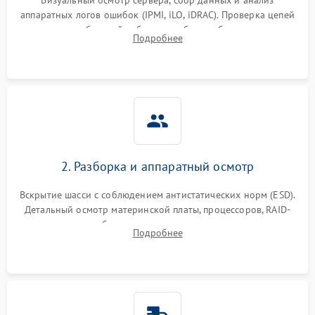
аппаратных логов ошибок (IPMI, iLO, iDRAC). Проверка цепей
питания и базовой работоспособности без вскрытия
Подробнее
корпуса для быстрой локализации сбоя.
2. Разборка и аппаратный осмотр
Вскрытие шасси с соблюдением антистатических норм (ESD).
Детальный осмотр материнской платы, процессоров, RAID-
контроллеров и блоков питания на наличие термических
Подробнее
повреждений, прогаров или окислений.