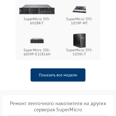
SuperMicro SYS-
SuperMicro SYS-
6028R-T
1029P-MT
SuperMicro SSG-
SuperMicro SYS-
6039P-E1CR16H
5039C-T
Показать все модели
Ремонт ленточного накопителя на других
серверах SuperMicro