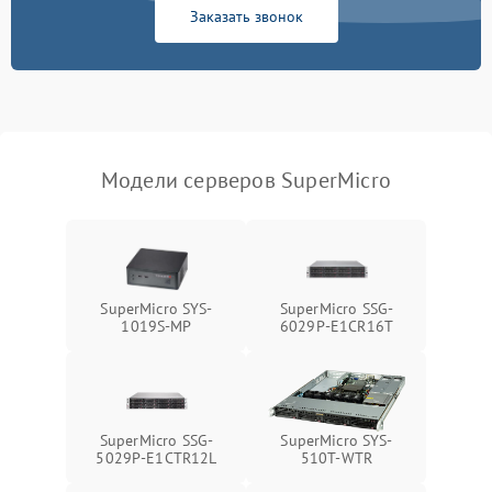
Заказать звонок
Режим работы
Влага и внешные воздействия
Модели серверов SuperMicro
SuperMicro SYS-
SuperMicro SSG-
1019S-MP
6029P-E1CR16T
SuperMicro SSG-
SuperMicro SYS-
5029P-E1CTR12L
510T-WTR