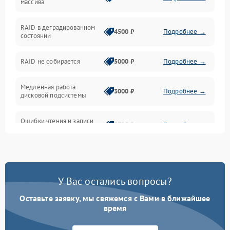
массива
BIOS / прошивки
RAID в деградированном
4500 ₽
Подробнее →
состоянии
Оперативная память
RAID не собирается
5000 ₽
Подробнее →
Корпус и механика
Медленная работа
3000 ₽
Подробнее →
дисковой подсистемы
Контроллеры и интерфейсы
Ошибки чтения и записи
Виртуализация и сервисы
3500 ₽
Подробнее →
данных
Влага и внешние воздействия
Потеря данных
5000 ₽
Подробнее →
Программные сбои
У Вас остались вопросы?
Оставьте заявку, мы свяжемся с Вами в ближайшее
Общие поломки
время
Система охлаждения