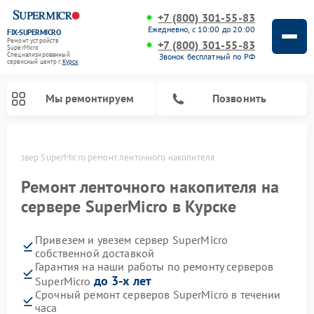
+7 (800) 301-55-83
Ежедневно, с 10:00 до 20:00
FIX-SUPERMICRO
Ремонт устройств
+7 (800) 301-55-83
SuperMicro
Специализированный
Звонок бесплатный по РФ
cервисный центр г.
Курск
Мы ремонтируем
Позвонить
ке
Сервер SuperMicro ремонт ленточного накопителя
Ремонт материнских плат SuperMicro
Ремонт ленточного накопителя на
сервере SuperMicro в Курске
Привезем и увезем сервер SuperMicro
собственной доставкой
Гарантия на наши работы по ремонту серверов
до 3-х лет
SuperMicro
Срочный ремонт серверов SuperMicro в течении
часа