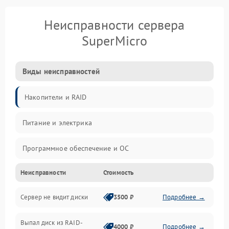
Неисправности сервера
SuperMicro
Виды неисправностей
Накопители и RAID
Питание и электрика
Программное обеспечение и ОС
Неисправности
Стоимость
Охлаждение и температура
Сервер не видит диски
3500 ₽
Подробнее →
Материнская плата и процессор
Выпал диск из RAID-
Сеть и коммуникации
4000 ₽
Подробнее →