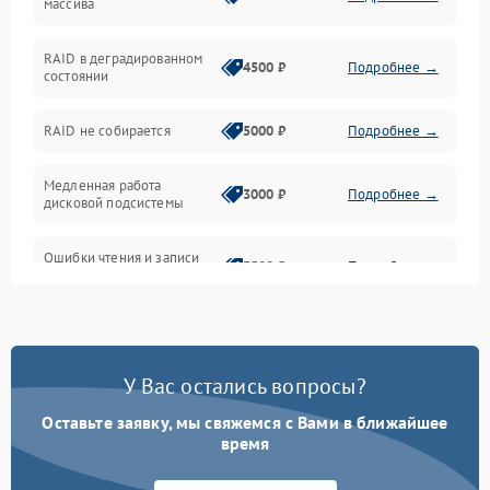
массива
BIOS / прошивки
RAID в деградированном
4500 ₽
Подробнее →
состоянии
Оперативная память
RAID не собирается
5000 ₽
Подробнее →
Корпус и механика
Медленная работа
3000 ₽
Подробнее →
дисковой подсистемы
Контроллеры и интерфейсы
Ошибки чтения и записи
Виртуализация и сервисы
3500 ₽
Подробнее →
данных
Влага и внешние воздействия
Потеря данных
5000 ₽
Подробнее →
Программные сбои
У Вас остались вопросы?
Оставьте заявку, мы свяжемся с Вами в ближайшее
Общие поломки
время
Система охлаждения