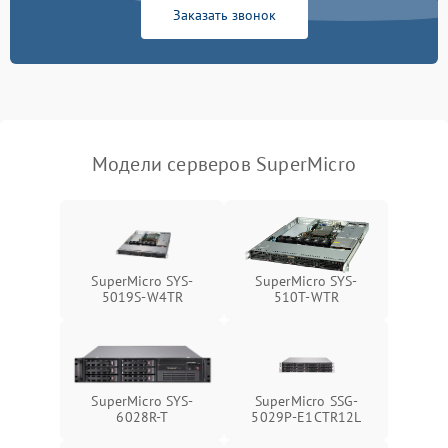
Заказать звонок
Режим работы
Влага и внешные воздействия
Модели серверов SuperMicro
SuperMicro SYS-
SuperMicro SYS-
5019S-W4TR
510T-WTR
SuperMicro SYS-
SuperMicro SSG-
6028R-T
5029P-E1CTR12L