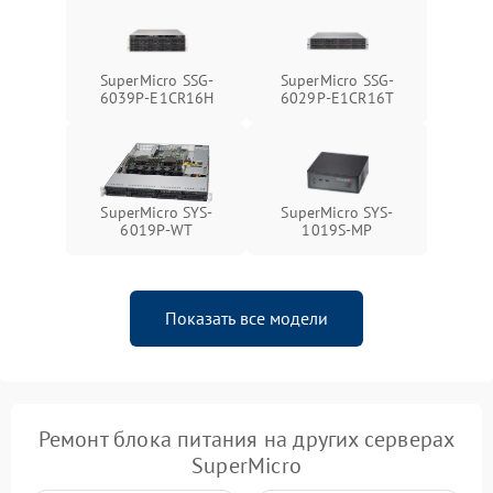
SuperMicro SSG-
SuperMicro SSG-
6039P-E1CR16H
6029P-E1CR16T
SuperMicro SYS-
SuperMicro SYS-
6019P-WT
1019S-MP
Показать все модели
Ремонт блока питания на других серверах
SuperMicro