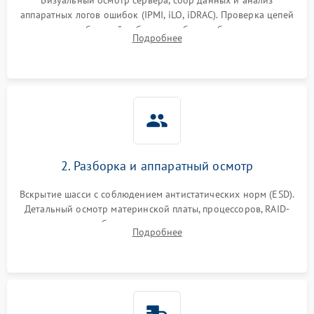
аппаратных логов ошибок (IPMI, iLO, iDRAC). Проверка цепей
питания и базовой работоспособности без вскрытия
Подробнее
корпуса для быстрой локализации сбоя.
2. Разборка и аппаратный осмотр
Вскрытие шасси с соблюдением антистатических норм (ESD).
Детальный осмотр материнской платы, процессоров, RAID-
контроллеров и блоков питания на наличие термических
Подробнее
повреждений, прогаров или окислений.