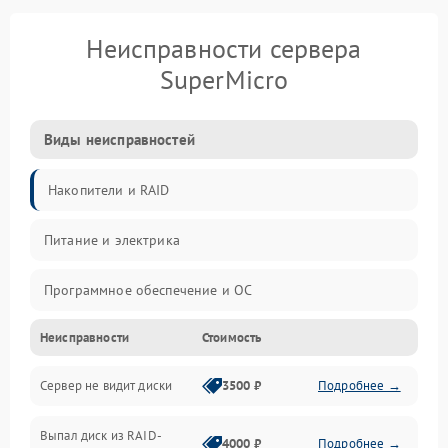
Неисправности сервера
SuperMicro
Виды неисправностей
Накопители и RAID
Питание и электрика
Программное обеспечение и ОС
Неисправности
Стоимость
Охлаждение и температура
Сервер не видит диски
3500 ₽
Подробнее →
Материнская плата и процессор
Выпал диск из RAID-
Сеть и коммуникации
4000 ₽
Подробнее →