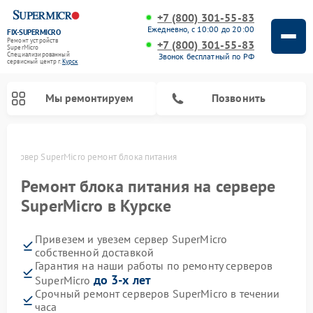
+7 (800) 301-55-83
Ежедневно, с 10:00 до 20:00
FIX-SUPERMICRO
Ремонт устройств
+7 (800) 301-55-83
SuperMicro
Специализированный
Звонок бесплатный по РФ
cервисный центр г.
Курск
Мы ремонтируем
Позвонить
ке
Сервер SuperMicro ремонт блока питания
Ремонт материнских плат SuperMicro
Ремонт блока питания на сервере
SuperMicro в Курске
Привезем и увезем сервер SuperMicro
собственной доставкой
Гарантия на наши работы по ремонту серверов
до 3-х лет
SuperMicro
Срочный ремонт серверов SuperMicro в течении
часа