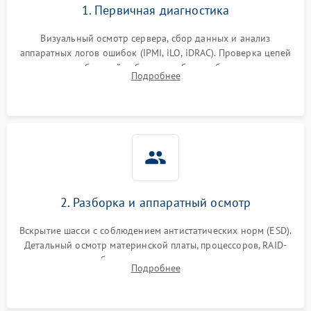
1. Первичная диагностика
Визуальный осмотр сервера, сбор данных и анализ
аппаратных логов ошибок (IPMI, iLO, iDRAC). Проверка цепей
питания и базовой работоспособности без вскрытия
Подробнее
корпуса для быстрой локализации сбоя.
2. Разборка и аппаратный осмотр
Вскрытие шасси с соблюдением антистатических норм (ESD).
Детальный осмотр материнской платы, процессоров, RAID-
контроллеров и блоков питания на наличие термических
Подробнее
повреждений, прогаров или окислений.