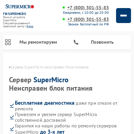
+7 (800) 301-55-83
Ежедневно, с 10:00 до 20:00
FIX-SUPERMICRO
Ремонт устройств
+7 (800) 301-55-83
SuperMicro
Специализированный
Звонок бесплатный по РФ
cервисный центр г.
Курск
Мы ремонтируем
Позвонить
урске
Сервер SuperMicro неисправен блок питания
Ремонт материнских плат SuperMicro
Сервер
SuperMicro
Неисправен блок питания
Бесплатная диагностика
даже при отказе от
ремонта
Привезем и увезем сервер SuperMicro
собственной доставкой
Гарантия на наши работы по ремонту серверов
до 3-х лет
SuperMicro