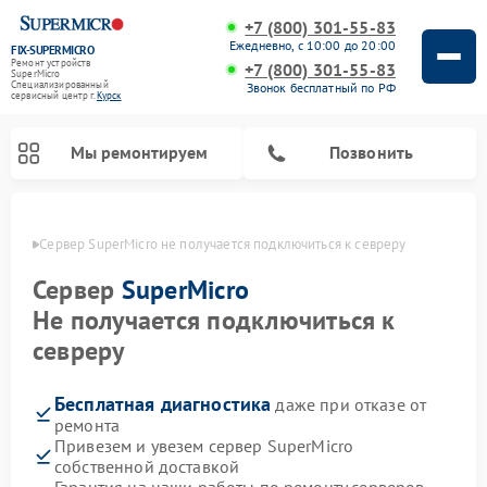
+7 (800) 301-55-83
Ежедневно, с 10:00 до 20:00
FIX-SUPERMICRO
Ремонт устройств
+7 (800) 301-55-83
SuperMicro
Специализированный
Звонок бесплатный по РФ
cервисный центр г.
Курск
Мы ремонтируем
Позвонить
урске
Сервер SuperMicro не получается подключиться к севреру
Ремонт материнских плат SuperMicro
Сервер
SuperMicro
Не получается подключиться к
севреру
Бесплатная диагностика
даже при отказе от
ремонта
Привезем и увезем сервер SuperMicro
собственной доставкой
Гарантия на наши работы по ремонту серверов