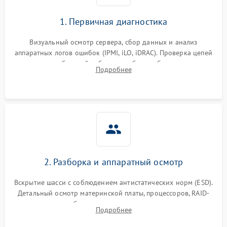
1. Первичная диагностика
Визуальный осмотр сервера, сбор данных и анализ
аппаратных логов ошибок (IPMI, iLO, iDRAC). Проверка цепей
питания и базовой работоспособности без вскрытия
Подробнее
корпуса для быстрой локализации сбоя.
2. Разборка и аппаратный осмотр
Вскрытие шасси с соблюдением антистатических норм (ESD).
Детальный осмотр материнской платы, процессоров, RAID-
контроллеров и блоков питания на наличие термических
Подробнее
повреждений, прогаров или окислений.