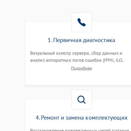
1. Первичная диагностика
Визуальный осмотр сервера, сбор данных и
анализ аппаратных логов ошибок (IPMI, iLO,
iDRAC). Проверка цепей питания и базовой
Подробнее
работоспособности без вскрытия корпуса для
быстрой локализации сбоя.
4. Ремонт и замена комплектующих
Восстановление поврежденных цепей питания,