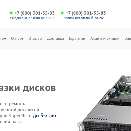
+7 (800) 301-55-83
+7 (800) 301-55-83
Ежедневно, с 10:00 до 20:00
Звонок бесплатный по РФ
ны
О нас
Отзывы
Доставка
Гарантии
Акции и скидки
Зая
азки дисков
е от ремонта
ственной доставкой
до 3-х лет
еров SuperMicro
чении часа