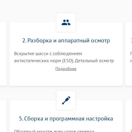
2. Разборка и аппаратный осмотр
Вскрытие шасси с соблюдением
антистатических норм (ESD). Детальный осмотр
материнской платы, процессоров, RAID-
Подробнее
контроллеров и блоков питания на наличие
термических повреждений, прогаров или
окислений.
5. Сборка и программная настройка
Обратный монтаж всех узлов сервера.