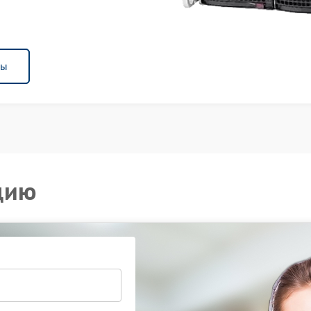
ны
цию