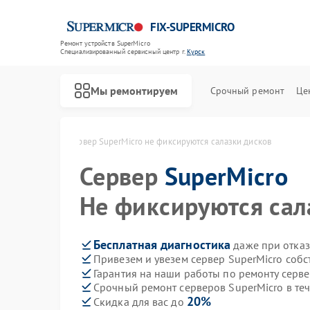
FIX-SUPERMICRO
Ремонт устройств SuperMicro
Специализированный cервисный центр г.
Курск
Мы ремонтируем
Срочный ремонт
Це
Ремонт материнских плат SuperMicro
rMicro в Курске
Сервер SuperMicro не фиксируются салазки дисков
Сервер
SuperMicro
Не фиксируются сал
Бесплатная диагностика
даже при отказ
Привезем и увезем сервер SuperMicro соб
Гарантия на наши работы по ремонту серв
Срочный ремонт серверов SuperMicro в те
20%
Скидка для вас до