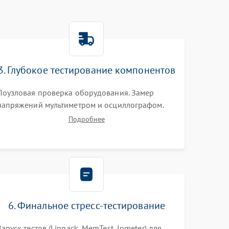
3. Глубокое тестирование компонентов
Поузловая проверка оборудования. Замер
напряжений мультиметром и осциллографом.
Проверка модулей памяти (ECC) и состояния
Подробнее
накопителей (SMART, массивы RAID)
специализированными диагностическими
утилитами.
6. Финальное стресс-тестирование
Запуск тестов (Linpack, MemTest, Iometer) для