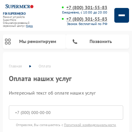
+7 (800) 301-55-83
Ежедневно, с 10:00 до 20:00
FIX-SUPERMICRO
Ремонт устройств
+7 (800) 301-55-83
SuperMicro
Специализированный
Звонок бесплатный по РФ
cервисный центр г.
Курск
Мы ремонтируем
Позвонить
Главная
Оплата
Ремонт материнских плат SuperMicro
Оплата наших услуг
Интересный текст об оплате наших услуг
Отправляя, Вы соглашаетесь с
Политикой конфиденциальности