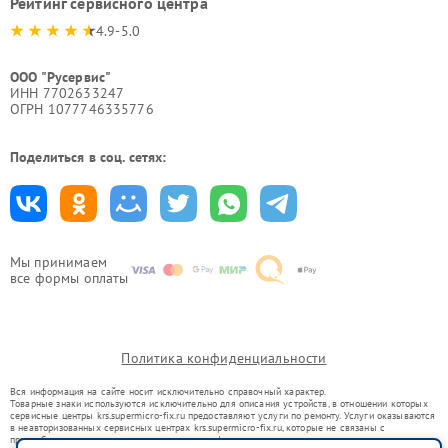
Рейтинг сервисного центра
4.9-5.0
ООО "Русервис"
ИНН 7702633247
ОГРН 1077746335776
Поделиться в соц. сетях:
Мы принимаем
все формы оплаты
Политика конфиденциальности
Вся информация на сайте носит исключительно справочный характер.
Товарные знаки используются исключительно для описания устройств, в отношении которых
сервисные центры krs.supermicro-fix.ru предоставляют услуги по ремонту. Услуги оказываются
в неавторизованных сервисных центрах krs.supermicro-fix.ru, которые не связаны с
правообладателями товарных знаков или их официальными представителями.