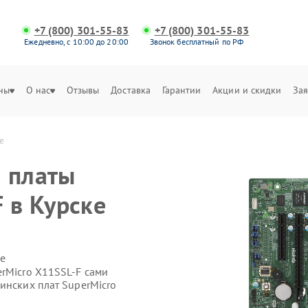
+7 (800) 301-55-83
+7 (800) 301-55-83
Ежедневно, с 10:00 до 20:00
Звонок бесплатный по РФ
ны
О нас
Отзывы
Доставка
Гарантии
Акции и скидки
Зая
ке
 платы
 в Курске
е
erMicro X11SSL-F сами
инских плат SuperMicro