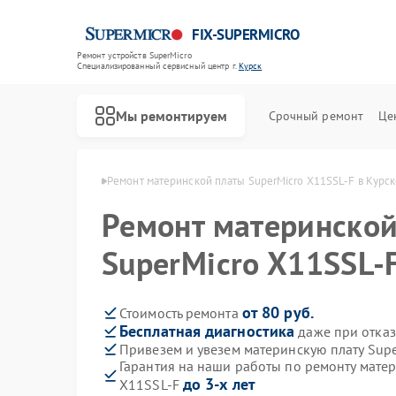
FIX-SUPERMICRO
Ремонт устройств SuperMicro
Специализированный cервисный центр г.
Курск
Мы ремонтируем
Срочный ремонт
Це
SuperMicro в Курске
Ремонт материнской платы SuperMicro X11SSL-F в Курс
Ремонт материнской
SuperMicro X11SSL-F
от 80 руб.
Стоимость ремонта
Бесплатная диагностика
даже при отказ
Привезем и увезем материнскую плату Sup
Гарантия на наши работы по ремонту матер
до 3-х лет
X11SSL-F