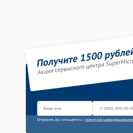
Получите 1500 рубле
Акция сервисного центра SuperMicr
Отправляя, Вы соглашаетесь с
политикой конфиденциально