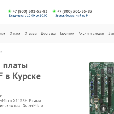
+7 (800) 301-55-83
+7 (800) 301-55-83
Ежедневно, с 10:00 до 20:00
Звонок бесплатный по РФ
ны
О нас
Отзывы
Доставка
Гарантии
Акции и скидки
Зая
ке
 платы
F в Курске
е
erMicro X11SSH-F сами
инских плат SuperMicro