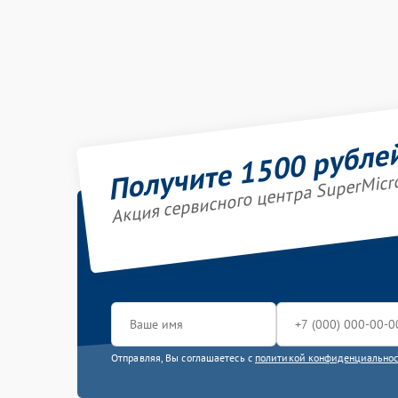
Получите 1500 рубле
Акция сервисного центра SuperMicr
Отправляя, Вы соглашаетесь с
политикой конфиденциально