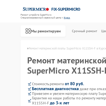
FIX-SUPERMICRO
Ремонт устройств SuperMicro
Специализированный cервисный центр г.
Курск
Мы ремонтируем
Срочный ремонт
Це
SuperMicro в Курске
Ремонт материнской платы SuperMicro X11SSH-F в Курс
Ремонт материнской
SuperMicro X11SSH-
от 80 руб.
Стоимость ремонта
Бесплатная диагностика
даже при отказ
Привезем и увезем материнскую плату Sup
Гарантия на наши работы по ремонту матер
до 3-х лет
X11SSH-F