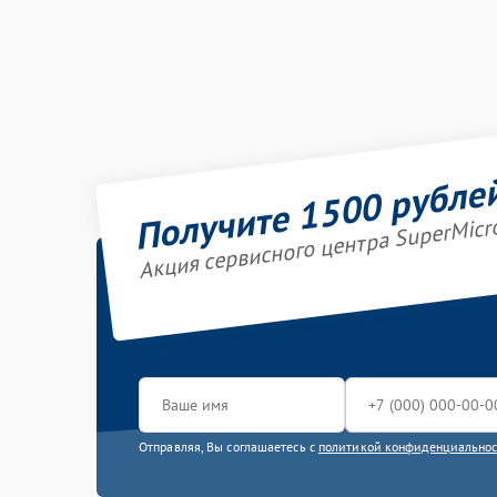
Получите 1500 рубле
Акция сервисного центра SuperMicr
Отправляя, Вы соглашаетесь с
политикой конфиденциально