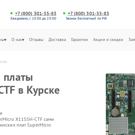
+7 (800) 301-55-83
+7 (800) 301-55-83
Ежедневно, с 10:00 до 20:00
Звонок бесплатный по РФ
ны
О нас
Отзывы
Доставка
Гарантии
Акции и скидки
Зая
рске
 платы
CTF в Курске
е
erMicro X11SSH-CTF сами
инских плат SuperMicro