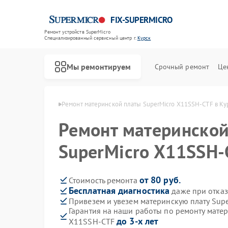
FIX-SUPERMICRO
Ремонт устройств SuperMicro
Специализированный cервисный центр г.
Курск
Мы ремонтируем
Срочный ремонт
Це
SuperMicro в Курске
Ремонт материнской платы SuperMicro X11SSH-CTF в Ку
Ремонт материнской
SuperMicro X11SSH-
от 80 руб.
Стоимость ремонта
Бесплатная диагностика
даже при отказ
Привезем и увезем материнскую плату Sup
Гарантия на наши работы по ремонту матер
до 3-х лет
X11SSH-CTF