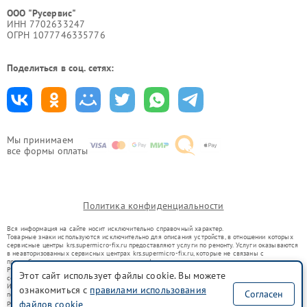
ООО "Русервис"
ИНН 7702633247
ОГРН 1077746335776
Поделиться в соц. сетях:
Мы принимаем
все формы оплаты
Политика конфиденциальности
Вся информация на сайте носит исключительно справочный характер.
Товарные знаки используются исключительно для описания устройств, в отношении которых
сервисные центры krs.supermicro-fix.ru предоставляют услуги по ремонту. Услуги оказываются
в неавторизованных сервисных центрах krs.supermicro-fix.ru, которые не связаны с
правообладателями товарных знаков или их официальными представителями.
Ремонт осуществляется для устройств, уже введенных в гражданский оборот в соответствии
Этот сайт использует файлы cookie. Вы можете
со статьей 1487 ГК РФ.
Использование товарных знаков не преследует цели индивидуализации услуг или введения
ознакомиться с
правилами использования
Согласен
потребителей в заблуждение, а служит для информирования о предоставляемых услугах по
файлов cookie
ремонту техники указанных брендов.