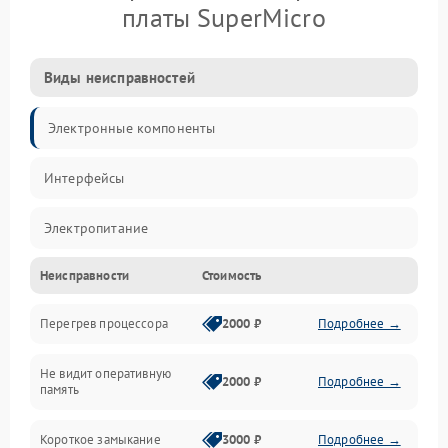
платы SuperMicro
Виды неисправностей
Электронные компоненты
Интерфейсы
Электропитание
Неисправности
Стоимость
Корпус/Герметичность
Перегрев процессора
2000 ₽
Подробнее →
Механика
Не видит оперативную
ПО/Микропрограмма
2000 ₽
Подробнее →
память
Короткое замыкание
3000 ₽
Подробнее →