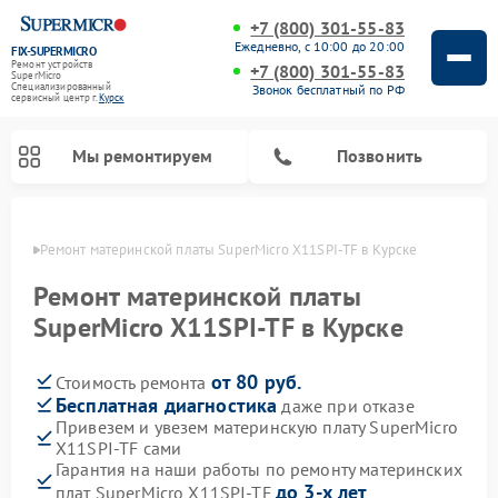
+7 (800) 301-55-83
Ежедневно, с 10:00 до 20:00
FIX-SUPERMICRO
Ремонт устройств
+7 (800) 301-55-83
SuperMicro
Специализированный
Звонок бесплатный по РФ
cервисный центр г.
Курск
Мы ремонтируем
Позвонить
урске
Ремонт материнской платы SuperMicro X11SPI-TF в Курске
Ремонт материнской платы
SuperMicro X11SPI-TF в Курске
от 80 руб.
Стоимость ремонта
Бесплатная диагностика
даже при отказе
Привезем и увезем материнскую плату SuperMicro
X11SPI-TF сами
Гарантия на наши работы по ремонту материнских
до 3-х лет
плат SuperMicro X11SPI-TF