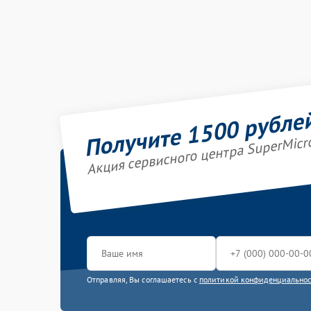
Получите 1500 рубле
Акция сервисного центра SuperMicr
Отправляя, Вы соглашаетесь с
политикой конфиденциально