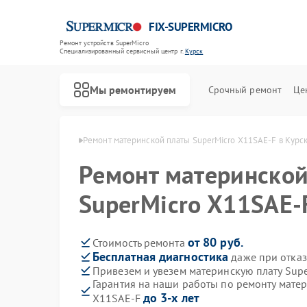
FIX-SUPERMICRO
Ремонт устройств SuperMicro
Специализированный cервисный центр г.
Курск
Мы ремонтируем
Срочный ремонт
Це
SuperMicro в Курске
Ремонт материнской платы SuperMicro X11SAE-F в Курс
Ремонт материнской
SuperMicro X11SAE-
от 80 руб.
Стоимость ремонта
Бесплатная диагностика
даже при отказ
Привезем и увезем материнскую плату Sup
Гарантия на наши работы по ремонту матер
до 3-х лет
X11SAE-F