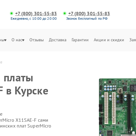
+7 (800) 301-55-83
+7 (800) 301-55-83
Ежедневно, с 10:00 до 20:00
Звонок бесплатный по РФ
ны
О нас
Отзывы
Доставка
Гарантии
Акции и скидки
Зая
ке
 платы
F в Курске
е
erMicro X11SAE-F сами
инских плат SuperMicro