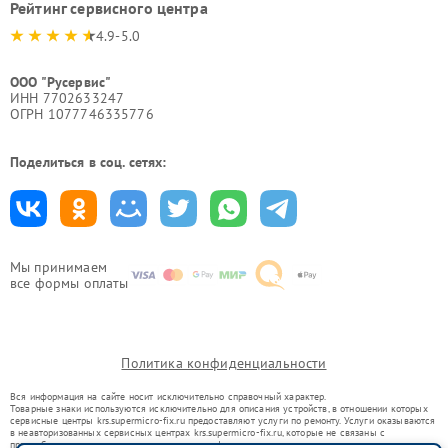
Рейтинг сервисного центра
4.9-5.0
ООО "Русервис"
ИНН 7702633247
ОГРН 1077746335776
Поделиться в соц. сетях:
Мы принимаем
все формы оплаты
Политика конфиденциальности
Вся информация на сайте носит исключительно справочный характер.
Товарные знаки используются исключительно для описания устройств, в отношении которых
сервисные центры krs.supermicro-fix.ru предоставляют услуги по ремонту. Услуги оказываются
в неавторизованных сервисных центрах krs.supermicro-fix.ru, которые не связаны с
правообладателями товарных знаков или их официальными представителями.