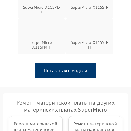
SuperMicro X11SPL-
SuperMicro X11SSH-
F
F
SuperMicro
SuperMicro X11SSH-
X11SPM-F
TF
Показать все модели
Ремонт материнской платы на других
материнских платах SuperMicro
Ремонт материнской
Ремонт материнской
платы материнской
платы материнской