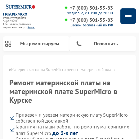
+7 (800) 301-55-83
Ежедневно, с 10:00 до 20:00
FIX-SUPERMICRO
Ремонт устройств
+7 (800) 301-55-83
SuperMicro
Специализированный
Звонок бесплатный по РФ
cервисный центр г.
Курск
Мы ремонтируем
Позвонить
урске
Материнская плата SuperMicro ремонт материнской платы
Ремонт материнской платы на
материнской плате SuperMicro в
Курске
Привезем и увезем материнскую плату SuperMicro
собственной доставкой
Гарантия на наши работы по ремонту материнских
до 3-х лет
плат SuperMicro
Срочный ремонт материнских плат SuperMicro в