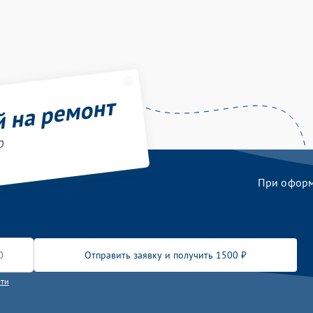
й на ремонт
o
При оформл
Отправить заявку и получить 1500 ₽
сти