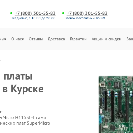
+7 (800) 301-55-83
+7 (800) 301-55-83
Ежедневно, с 10:00 до 20:00
Звонок бесплатный по РФ
ны
О нас
Отзывы
Доставка
Гарантии
Акции и скидки
Зая
е
 платы
 в Курске
е
rMicro H11SSL-I сами
инских плат SuperMicro