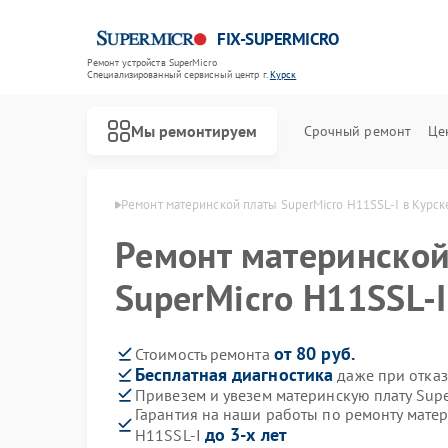
FIX-SUPERMICRO
Ремонт устройств SuperMicro
Специализированный cервисный центр г.
Курск
Мы ремонтируем
Срочный ремонт
Це
SuperMicro в Курске
Ремонт материнской платы SuperMicro H11SSL-I в Курск
Ремонт материнской
SuperMicro H11SSL-I
от 80 руб.
Стоимость ремонта
Бесплатная диагностика
даже при отказ
Привезем и увезем материнскую плату Supe
Гарантия на наши работы по ремонту матер
до 3-х лет
H11SSL-I