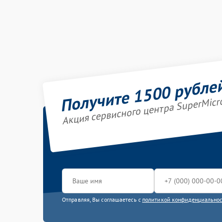
Получите 1500 рубле
Акция сервисного центра SuperMicr
Отправляя, Вы соглашаетесь с
политикой конфиденциально