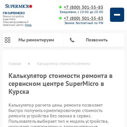
+7 (800) 301-55-83
Ежедневно, с 10:00 до 20:00
FIX-SUPERMICRO
Ремонт устройств
+7 (800) 301-55-83
SuperMicro
Специализированный
Звонок бесплатный по РФ
cервисный центр г.
Курск
Мы ремонтируем
Позвонить
Главная
Калькулятор стоимости ремонта
Ремонт материнских плат SuperMicro
Калькулятор стоимости ремонта в
сервисном центре SuperMicro в
Курска
Калькулятор расчета цены ремонта позволяет
быстро получить ориентировочную стоимость
ремонта устройства без звонка в сервис.
Пользователь выбирает тип и модель устройства,
указывает симптоматику и дополнительные