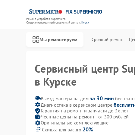
FIX-SUPERMICRO
Ремонт устройств SuperMicro
Специализированный cервисный центр г.
Курск
Мы ремонтируем
Срочный ремонт
Це
Сервисный центр Su
Ремонт материнских плат SuperMicro
в Курске
за 30 мин
Выезд мастера на дом
бесплатн
бесплат
Диагностика в сервисном центре
Гарантия на ремонт и запчасти до 3х лет
Честные цены на ремонт - от 300 рублей
Оригинальные комплектующие
20%
Скидка для вас до