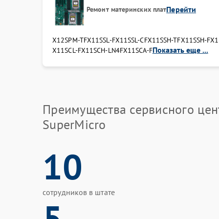
Перейти
Ремонт материнских плат
X12SPM-TF
X11SSL-F
X11SSL-CF
X11SSH-TF
X11SSH-F
X1
Показать еще ...
X11SCL-F
X11SCH-LN4F
X11SCA-F
Преимущества сервисного цен
SuperMicro
10
сотрудников в штате
5