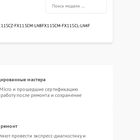
X11SCZ-F
X11SCM-LN8F
X11SCM-F
X11SCL-LN4F
цированные мастера
rMicro и прошедшие сертификацию
 работу после ремонта и сохранение
 ремонт
яют провести экспресс-диагностику и