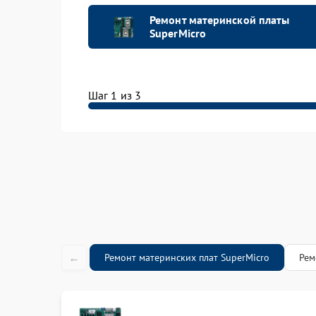
Ремонт материнской платы
SuperMicro
Шаг 1 из 3
←
Ремонт материнских плат SuperMicro
Рем