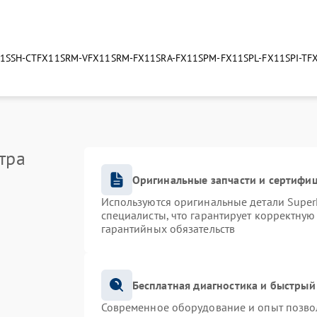
1SSH-CTF
X11SRM-VF
X11SRM-F
X11SRA-F
X11SPM-F
X11SPL-F
X11SPI-TF
тра
Оригинальные запчасти и сертифи
Используются оригинальные детали Supe
специалисты, что гарантирует корректную
гарантийных обязательств
Бесплатная диагностика и быстрый
Современное оборудование и опыт позвол